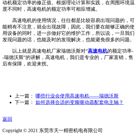
动机额定功率的修正值。根据理论计算和实践，在周围环境温
度不同时，高速电机的额定功率可相应增减。
高速电机的使用情况，往往都是比较容易出现问题的，可
能稍有不注意，就会出现故障，因此，我们要在能够正确的使
用设备的同时，进一步做好它的维护工作，所以说，一旦我们
发现问题的话，也能及时的发现解决，也能避免很多的问题。
以上就是高速电机厂家瑞德沃斯对“
高速电机
的额定功率-
-瑞德沃斯”的讲解，高速电机，我们是专业的，厂家直销，售
后有保障，欢迎来扰。
上一篇：
哪些行业会使用高速电机——瑞德沃斯
下一篇：
如何选择合适的变频驱动器配套电主轴？
返回
Copyright © 2021 东莞市天一精密机电有限公司