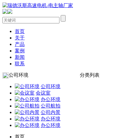
首页
关于
产品
案例
新闻
联系
公司环境
分类列表
公司环境
会议室
办公环境
公司航拍
公司内景
办公环境
办公环境
首页