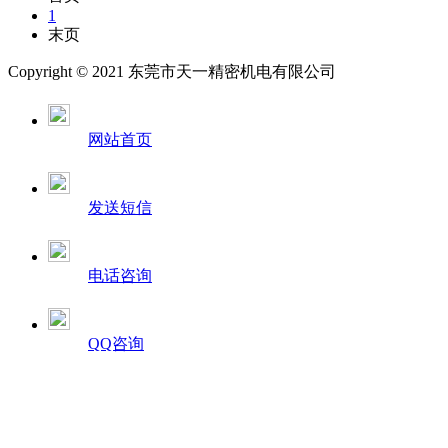
1
末页
Copyright © 2021 东莞市天一精密机电有限公司
网站首页
发送短信
电话咨询
QQ咨询