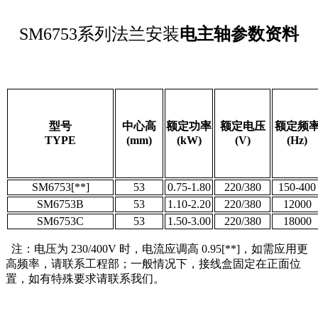
SM6753系列法兰安装
电主轴
参数资料
型号
中心高
额定功率
额定电压
额定频
TYPE
(mm)
(kW)
(V)
(Hz)
SM6753[**]
53
0.75-1.80
220/380
150-400
SM6753B
53
1.10-2.20
220/380
12000
SM6753C
53
1.50-3.00
220/380
18000
注：电压为 230/400V 时，电流应调高 0.95[**]，如需应用更
高频率，请联系工程部；一般情况下，接线盒固定在正面位
置，如有特殊要求请联系我们。