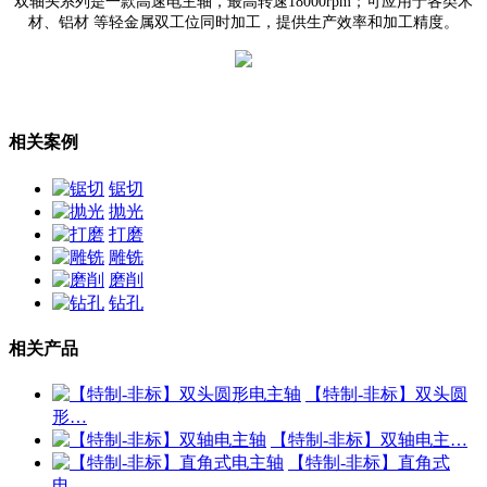
双轴头系列是一款高速电主轴
，最高转速18000rpm；可应用于各类木
材、铝材 等轻金属双工位同时加工，提供生产效率和加工精度。
相关案例
锯切
抛光
打磨
雕铣
磨削
钻孔
相关产品
【特制-非标】双头圆
形…
【特制-非标】双轴电主…
【特制-非标】直角式
电…