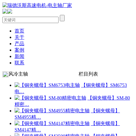
首页
关于
产品
案例
新闻
联系
风冷主轴
栏目列表
【铜夹螺母】SM6753
电…
【铜夹螺母】SM-80
精密…
【铜夹螺母】
SM4955精…
【铜夹螺母】
SM4147精…